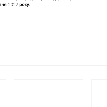
пня 
2022 
року.