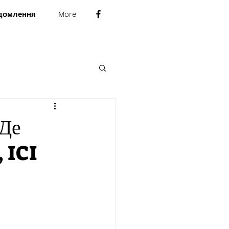
домлення
More
 Де
, ICI