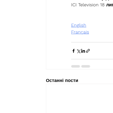
ICI Television 18 
ли
English
Français
Останні пости