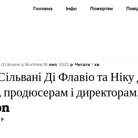
Головна
Інфо
Пожертви
Пові
 d'Ukraine à Montréal
18 лип. 2022 р.
Читати 1 хв
Сільвані Ді Флавіо та Ніку
 продюсерам і директорам
on
 р.