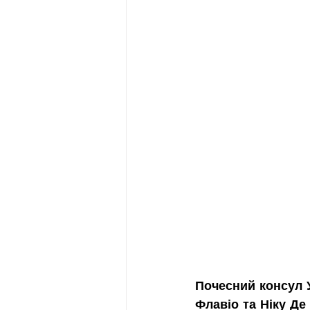
Почесний консул У
Флавіо та Ніку Де