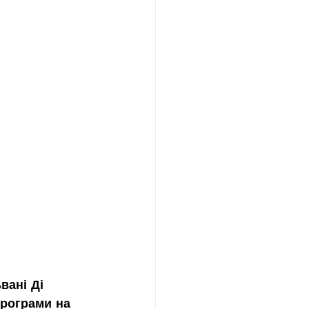
вані Ді 
програми на 