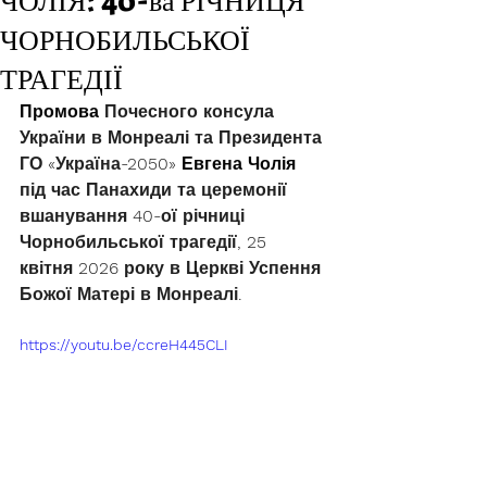
ЧОЛІЯ: 40-ва РІЧНИЦЯ
ЧОРНОБИЛЬСЬКОЇ
ТРАГЕДІЇ
Промова 
Почесного консула 
України в Монреалі та Президента 
ГО «Україна-2050» 
Евгена Чолія 
під час 
Панахиди та церемонії 
вшанування 
40-ої річниці 
Чорнобильської трагедії,
 25 
квітня 2026 року 
в Церкві Успення 
Божої Матері в Монреалі.
https://youtu.be/ccreH445CLI