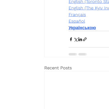
English (Toronto Sta
English (The Kyiv I
Français
Español
Українською
Recent Posts